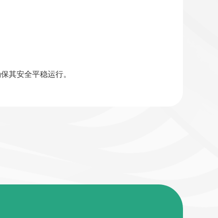
确保其安全平稳运行。