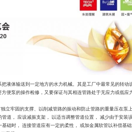
系把液体输送到一定地方的水力机械。其是工厂中最常见的转动
要方便泵的操作检修，又要保证与其相连管路处于无应力或低应
有独立牢固的支撑、以削减管路的振动和防止管路的重量压在泵
的管道， 应设减振支架， 以适当调整管道位置， 减少由于安
同一基础时， 连接管道应有一定的柔性， 或加金属软管以补偿基