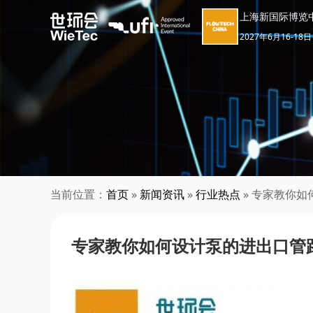
上海新国际博览
2027年6月16-18日
当前位置：
首页
»
新闻资讯
»
行业热点
» 专家教你
专家教你如何设计泵的进出口管