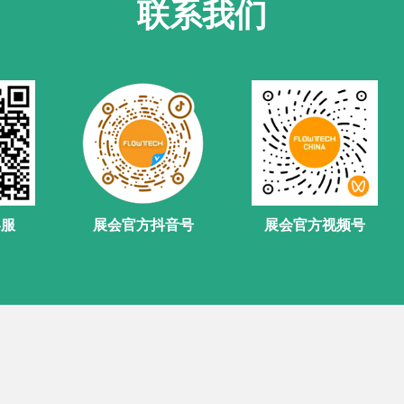
联系我们
客服
展会官方抖音号
展会官方视频号