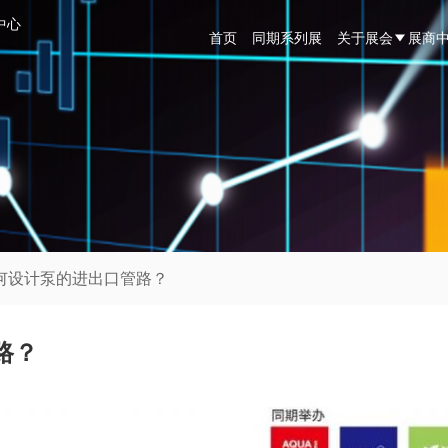
中心
首页
同期系列展
关于展会
展商
如何设计泵的进出口管路？
路？