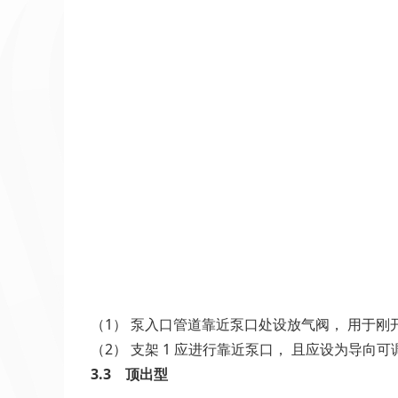
（1） 泵入口管道靠近泵口处设放气阀， 用于刚
（2） 支架 1 应进行靠近泵口， 且应设为导向
3.3 顶出型