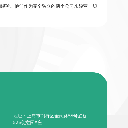
知识和经验。他们作为完全独立的两个公司来经营，却
地址：上海市闵行区金雨路55号虹桥
525创意园A座