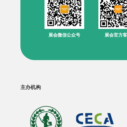
展会官方
展会微信公众号
主办机构