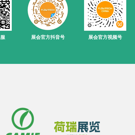
客服
展会官方抖音号
展会官方视频号