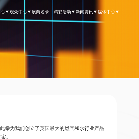
中心
观众中心
展商名录
精彩活动
新闻资讯
媒体中心
份，此举为我们创立了英国最大的燃气和水行业产品
方案。