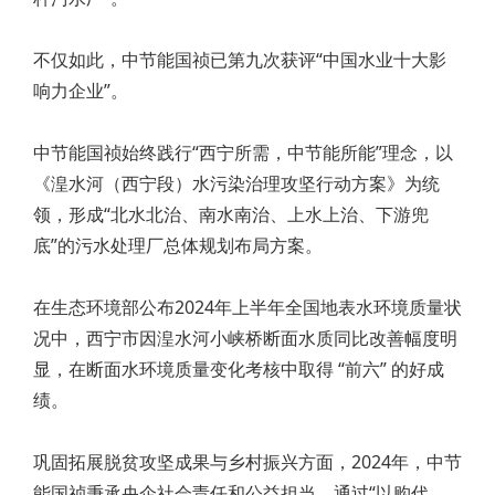
不仅如此，中节能国祯已第九次获评“中国水业十大影
响力企业”。
中节能国祯始终践行“西宁所需，中节能所能”理念，以
《湟水河（西宁段）水污染治理攻坚行动方案》为统
领，形成“北水北治、南水南治、上水上治、下游兜
底”的污水处理厂总体规划布局方案。
在生态环境部公布2024年上半年全国地表水环境质量状
况中，西宁市因湟水河小峡桥断面水质同比改善幅度明
显，在断面水环境质量变化考核中取得 “前六” 的好成
绩。
巩固拓展脱贫攻坚成果与乡村振兴方面，2024年，中节
能国祯秉承央企社会责任和公益担当，通过“以购代