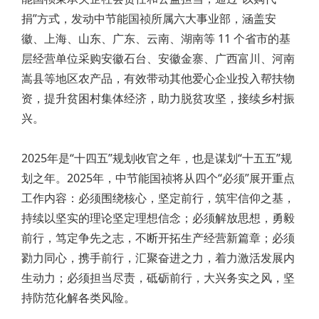
捐”方式，发动中节能国祯所属六大事业部，涵盖安
徽、上海、山东、广东、云南、湖南等 11 个省市的基
层经营单位采购安徽石台、安徽金寨、广西富川、河南
嵩县等地区农产品，有效带动其他爱心企业投入帮扶物
资，提升贫困村集体经济，助力脱贫攻坚，接续乡村振
兴。
2025年是“十四五”规划收官之年，也是谋划“十五五”规
划之年。2025年，中节能国祯将从四个“必须”展开重点
工作内容：必须围绕核心，坚定前行，筑牢信仰之基，
持续以坚实的理论坚定理想信念；必须解放思想，勇毅
前行，笃定争先之志，不断开拓生产经营新篇章；必须
勠力同心，携手前行，汇聚奋进之力，着力激活发展内
生动力；必须担当尽责，砥砺前行，大兴务实之风，坚
持防范化解各类风险。