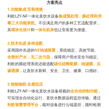
方案亮点
1.功能集成 安装便捷
利欧LZY-NF一体化直饮水设备
集成预处理、膜处理和消
毒三大功能系统
。不仅满足用户的多种工艺适配需求，
其
模块化设计
和
一体化机身
也让安装更为便捷。
2.技术先进 多样选配
采用国外先进的
NF纳滤装置
，系统稳定、高效节能、
全密封产水，无二次污染
，保障用户用水安全与稳定。
利欧的膜处理系统还能选配
碳化硅陶瓷膜、纳滤膜、反
渗透膜
，让直饮水新鲜、安全、卫生、健康、口感好。
3.智能物联 全屋恒压
利欧LZY-NF一体化直饮水设备搭载的
全自动控制功能
，
可实现全自动化运行、直饮水数据远程监控传输。通过
利欧智慧管理平台
，能对设备进行云端遥控，随时检测