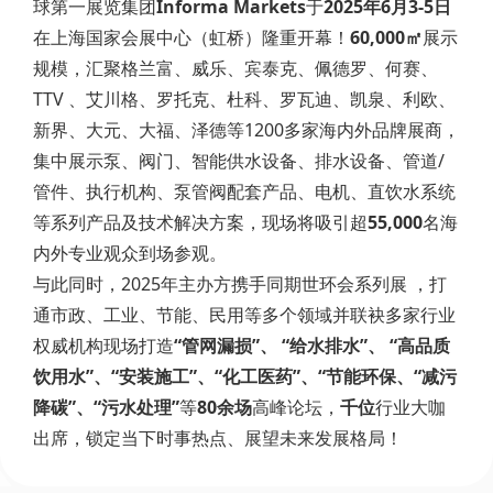
球第一展览集团
Informa Markets
于
2025年6月3-5日
在上海国家会展中心（虹桥）隆重开幕！
60,000㎡
展示
规模，汇聚格兰富、威乐、宾泰克、佩德罗、何赛、
TTV 、艾川格、罗托克、杜科、罗瓦迪、凯泉、利欧、
新界、大元、大福、泽德等1200多家海内外品牌展商，
集中展示泵、阀门、智能供水设备、排水设备、管道/
管件、执行机构、泵管阀配套产品、电机、直饮水系统
等系列产品及技术解决方案，现场将吸引超
55,000
名海
内外专业观众到场参观。
与此同时，2025年主办方携手同期世环会系列展 ，打
通市政、工业、节能、民用等多个领域并联袂多家行业
权威机构现场打造
“管网漏损”、 “给水排水”、 “高品质
饮用水”、“安装施工”、“化工医药”、“节能环保、“减污
降碳”、“污水处理”
等
80余场
高峰论坛，
千位
行业大咖
出席，锁定当下时事热点、展望未来发展格局！