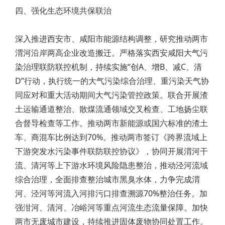
四、强化生态环境共保联治
深入推进西安市、咸阳市能源结构调整，研究推动两市
渭河沿岸两高企业改造搬迁。严格落实西安咸阳大气污
染治理联防联控机制，持续实施“创A、增B、减C、清
D”行动，执行统一的大气污染综合治理、重污染天气协
同应对和重大活动期间大气污染管控政策。联合开展渣
土运输通道整治、散煤流通领域交叉检查、工地扬尘联
合督导检查等工作。推动两市新能源或国六标准的渣土
车、商混车比例达到70%。推动两市签订《跨界流域上
下游突发水污染事件联防联控协议》，协同开展渭河干
流、清河等上下游水环境风险隐患整治，推动泾河流域
综合治理，全面排查整治城市黑臭水体，力争完成渭
河、泾河等河流入河排污口排查溯源70%整治任务。加
强泔河、清河、冶峪河等重点河流生态流量保障。加快
两市无废城市建设，持续推进固体废物协同处置工作。