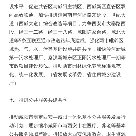
设水平，促进共管区与咸阳主城区、西咸新区直管区双
向高效联通。加快推进渭河南岸河堤路东延段、世纪大
道（西咸大道）综合改造等项目，力争西安市大寨路西
段、经三十二路、经三十八路、咸阳陈家台路、咸北大
道等5条互联互通市政道路年底建成。强化两市毗邻区
域热、气、水、污等基础设施共建共享，加快泾河新城
第一污水处理厂、秦汉新城东区正阳污水处理厂一期等
市政项目建设步伐。推动两市园林绿化养管标准规范
化、统一化发展。（省发展改革委、省住房城乡建设
厅）
七、推进公共服务共建共享
推动咸阳市制定西安—咸阳一体化基本公共服务发展行
动计划，逐步缩小咸阳市与西安市在医疗、养老等基本
公共服务领域差距。持续放大西安优质教育、卫生资源