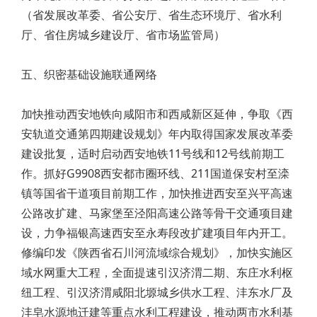
（省发展改革委、省公安厅、省生态环境厅、省水利
厅、省住房城乡建设厅、省市场监管局）
五、织密基础设施联通网络
加快推动西安地铁向咸阳市和西咸新区延伸，争取《西
安轨道交通第四期建设规划》年内取得国家发展改革委
建设批复，适时启动西安地铁11号线和12号线前期工
作。抓好G9908西安都市圈环线、211国道保安村至滦
镇等国省干道项目前期工作，加快推进西安至兴平高速
公路改扩建、马家堡至泾阳高速公路等骨干交通项目建
设，力争福银高速西安至永寿段改扩建项目年内开工。
修编印发《陕西省石川河流域综合规划》，加快实施区
域水网重大工程，全面提速引汉济渭二期、东庄水利枢
纽工程、引汉济渭咸阳北塬城乡供水工程、沣东水厂及
沣皂水源地迁建等重点水利工程建设，推动两市水利基