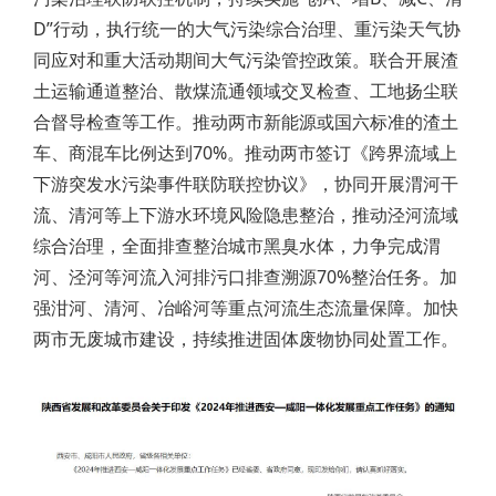
D”行动，执行统一的大气污染综合治理、重污染天气协
同应对和重大活动期间大气污染管控政策。联合开展渣
土运输通道整治、散煤流通领域交叉检查、工地扬尘联
合督导检查等工作。推动两市新能源或国六标准的渣土
车、商混车比例达到70%。推动两市签订《跨界流域上
下游突发水污染事件联防联控协议》，协同开展渭河干
流、清河等上下游水环境风险隐患整治，推动泾河流域
综合治理，全面排查整治城市黑臭水体，力争完成渭
河、泾河等河流入河排污口排查溯源70%整治任务。加
强泔河、清河、冶峪河等重点河流生态流量保障。加快
两市无废城市建设，持续推进固体废物协同处置工作。