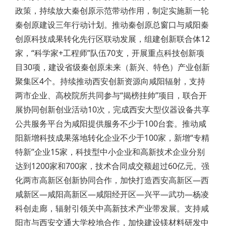
政策，持续放大秦创原示范带动作用，制定实施新一轮
秦创原建设三年行动计划。推动秦创原总窗口与咸阳秦
创原科技成果转化先行区联动发展，组建创新联合体12
家，“科学家+工程师”队伍70支，开展重点科技创新项
目30项，建设省级秦创原未来（新兴、特色）产业创新
聚集区4个。持续推动西安创新资源向咸阳辐射，支持
两市企业、高校院所共同参与“揭榜挂帅”项目，联合开
展协同创新创业活动10次，完成西安大型仪器设备共享
公共服务平台为咸阳提供服务不少于100台套。推动咸
阳新增科技成果落地转化企业不少于100家，新增“专精
特新”企业15家，科技型中小企业和高新技术企业分别
达到1200家和700家，技术合同成交额超过60亿元。强
化两市高新区创新协同合作，加快打造西安高新区—西
咸新区—咸阳高新区—咸阳经开区—兴平—武功—杨凌
科创走廊，辐射引领关中高新技术产业带发展。支持咸
阳市与西安交通大学校地合作，加快建设镁材料研发中