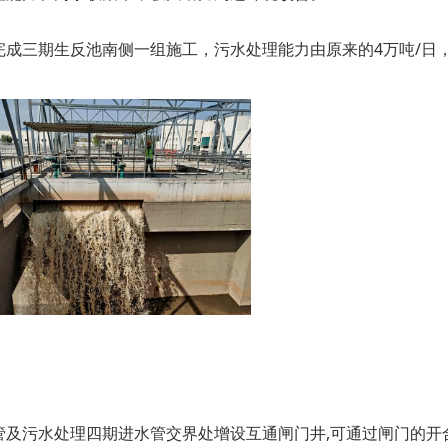
成三期生反池南侧一组施工，污水处理能力由原来的4万吨/日，
）
管及污水处理四期进水管交界处增设互通闸门井,可通过闸门的开