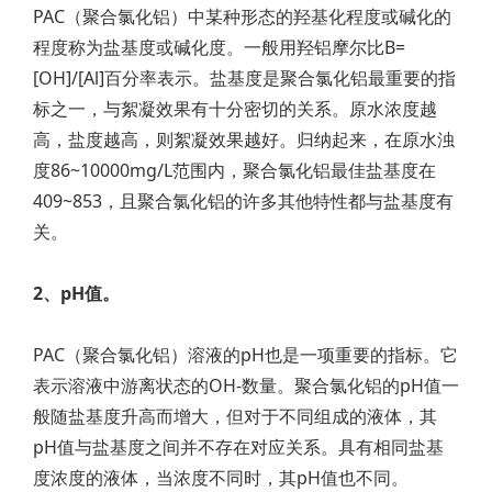
PAC（聚合氯化铝）中某种形态的羟基化程度或碱化的
程度称为盐基度或碱化度。一般用羟铝摩尔比B=
[OH]/[Al]百分率表示。盐基度是聚合氯化铝最重要的指
标之一，与絮凝效果有十分密切的关系。原水浓度越
高，盐度越高，则絮凝效果越好。归纳起来，在原水浊
度86~10000mg/L范围内，聚合氯化铝最佳盐基度在
409~853，且聚合氯化铝的许多其他特性都与盐基度有
关。
2、pH值。
PAC（聚合氯化铝）溶液的pH也是一项重要的指标。它
表示溶液中游离状态的OH-数量。聚合氯化铝的pH值一
般随盐基度升高而增大，但对于不同组成的液体，其
pH值与盐基度之间并不存在对应关系。具有相同盐基
度浓度的液体，当浓度不同时，其pH值也不同。