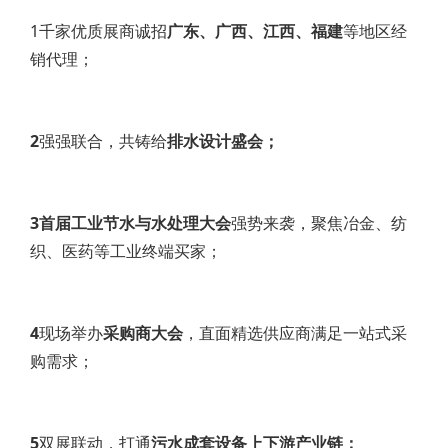
1千家优质展商诚招
广东、广西、江西、福建
等地区经
销代理；
2
强强联合，共铸给
排水设计盛会；
3首届工业节水与水处理大会
强势来袭，聚焦冶金、纺
织、医药等工业终端买家；
4
现场举办
采购商大会
，直面精选供应商满足一站式采
购需求；
5
双展联动，打通
污水成套设备上下游产业链；