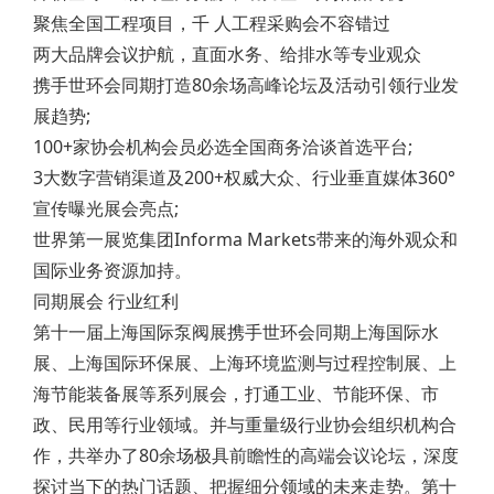
聚焦全国工程项目，千 人工程采购会不容错过
两大品牌会议护航，直面水务、给排水等专业观众
携手世环会同期打造80余场高峰论坛及活动引领行业发
展趋势;
100+家协会机构会员必选全国商务洽谈首选平台;
3大数字营销渠道及200+权威大众、行业垂直媒体360°
宣传曝光展会亮点;
世界第一展览集团Informa Markets带来的海外观众和
国际业务资源加持。
同期展会 行业红利
第十一届上海国际泵阀展携手世环会同期上海国际水
展、上海国际环保展、上海环境监测与过程控制展、上
海节能装备展等系列展会，打通工业、节能环保、市
政、民用等行业领域。并与重量级行业协会组织机构合
作，共举办了80余场极具前瞻性的高端会议论坛，深度
探讨当下的热门话题、把握细分领域的未来走势。第十