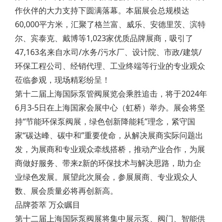
作伙伴的大力支持下圆满落幕。本届展会总规模达
60,000平方米，汇聚了格兰富、威乐、安德里茨、滨特
尔、宾泰克、戴博等1,023家优质品牌展商，吸引了
47,163名来自水司/水务/污水厂、设计院、市政/建筑/
环保工程公司、经销代理、工业终端等行业的专业观众
莅临参观，现场精彩纷呈！
第十二届上海国际泵管阀展览会乘胜追击，将于2024年
6月3-5日在上海国家会展中心（虹桥）举办。展会将坚
持“节能环保泵阀展，绿色创新降能耗”理念，紧守国
家“碳达峰、碳中和”重要使命，从解决展商实际问题出
发，为展商和专业观众牵线搭桥，推动产业合作，为展
商做好服务、带来z新的环保技术与解决思路，助力企
业绿色发展。展望此次展会，参展展商、专业观众人
数、展会质量必将再创新高。
品牌荟萃 万众瞩目
第十二届上海国际泵阀展将集中展示泵、阀门、智能供