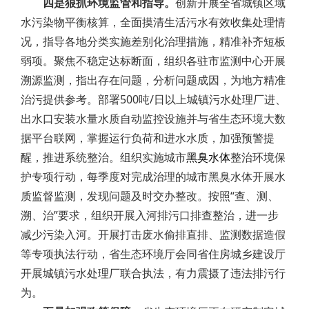
四是狠抓环境监管和指导。
创新开展全省城镇区域
水污染物平衡核算，全面摸清生活污水有效收集处理情
况，指导各地分类实施差别化治理措施，精准补齐短板
弱项。聚焦不稳定达标断面，组织各驻市监测中心开展
溯源监测，指出存在问题，分析问题成因，为地方精准
治污提供参考。部署500吨/日以上城镇污水处理厂进、
出水口安装水量水质自动监控设施并与省生态环境大数
据平台联网，掌握运行负荷和进水水质，加强预警提
醒，推进系统整治。组织实施城市
黑臭水体
整治环境保
护专项行动，每季度对完成治理的城市黑臭水体开展水
质监督监测，发现问题及时交办整改。按照“查、测、
溯、治”要求，组织开展入河排污口排查整治，进一步
减少污染入河。开展打击废水偷排直排、监测数据造假
等专项执法行动，省生态环境厅会同省住房城乡建设厅
开展城镇污水处理厂联合执法，有力震摄了违法排污行
为。