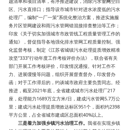
题清单和项目清单，有序推进建设，消除污水
管网
空白
区、污水直排口；指导设市城市针对进水浓度低的污水
处理厂，编制“一厂一策”系统化整治方案，推进实施服
务片区管网建设和雨污水管网错混接排查整治等工作；
印发《关于切实加强城市市政管线工程质量管理工作的
通知》，督促指导各地强化排水管网工程质量控制。强
化监督考核，制定《江苏省城镇污水处理提质增效精准
攻坚“333”行动年度工作考核评价办法》，联合省有关
部门开展工作考核评价，印发情况通报。针对工作不
力、进展缓慢等问题，组织开展督查督办，印发督办
函；对于工作滞后的，约谈城市政府主要负责同志。经
推进，截至2021年底，全省建成城市污水处理厂217
座，处理能力1689万立方米/日，建成污水管网5.7万公
里；建成污水处理提质增效达标区951个，面积约2398
平方公里，占全省城市建成区总面积40%以上。
三是着力加强乡镇污水治理工作。
我省在实现乡镇