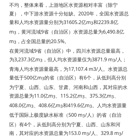
不均，整体来看，上游地区水资源相对丰富（除宁
夏），中下游水资源十分短缺。2020年，全国水资源总
量和人均水资源量分别为31605.2亿m
和2239.8亿
3
m
，黄河流域9省（自治区）水资源总量为6,490.8亿
3
m
，占全国总量的20.5%。
3
在黄河流域9省（自治区）中，四川水资源总量最高，
为3,237.3亿m
，但人均水资源量仅为3871.9 m
/人；
3
3
青海人均水资源量最高，为17,107.4 m3/人。水资源总
量低于500亿m
的省（自治区）有6个，从低到高分别
3
为宁夏、山西、山东、甘肃、河南和山西，其对应的水
资源总量为11.0亿m
、115.2亿m
、375.3亿m
、
3
3
3
408.0亿m
、408.6亿m
和419.6亿m
。人均水资源量
3
3
3
低于国际上极度缺水标准（500 m
/人）的省（自治
3
区）有4个，从低到高分别为宁夏、山西、山东和河
南，其对应的水资源总量为153.0 m
/人、329.8 m
/
3
3