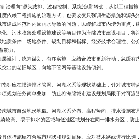
”治理向“源头减排、过程控制、系统治理”转变，从以工程措
过度依赖工程措施的治理方式，也要改变只强调生态措施和源头
建成区范围内因雨水导致的问题，以缓解城市内涝为重点，统
绿化、污水收集处理设施建设等项目作为海绵城市建设项目，将
候地质条件、场地条件、规划目标和指标、经济技术合理性、公众
蓄能力。
设计，统筹谋划、有序实施。应结合城市更新行动，急缓有序
板突出的老旧城区，向地下管网等基础设施倾斜。
标应在摸清排水管网、河湖水系等现状基础上，针对城市特点
专项规划任务简单叠加，防止将海绵城市建设规划局限于对可渗
城市自然地形地貌、河湖水系分布、高程竖向、排水设施布局
地势较高、易于排水的区域与低洼区域划分在同一排水分区，防
体措施应符合城市现状和规划目标。应对技术路线进行比选，