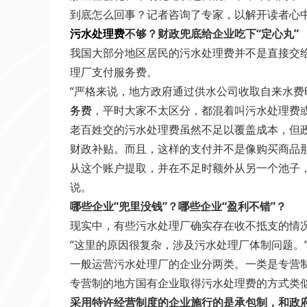
到底怎么回事？记者咨询了专家，以解开读者心
污水处理费
不够？财政兜底给企业吃下“定心丸”
我国大部分地区居民的污水处理费并不是直接交
理厂支付服务费。
“严格来说，地方政府通过供水公司收取自来水
务费
，平时大家不太区分，都混着叫污水处理费或
老百姓交的污水处理费虽然不足以覆盖成本，但
财政补贴。而且，这样的支付并不是像购买商品
从这个账户提取，并在不足时额外从另一个池子，
说。
哪些企业“兜里没钱”？哪些企业“盈利不错”？
现实中，有些污水处理厂确实存在收不抵支的情
“这里的原因很复杂，涉及污水处理厂体制问题。
一般运营污水处理厂的企业分两类。一类是专营
专营制的地方国有企业取得污水处理费的方式类
采用特许经营制度的企业施行的是承包制，和政