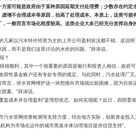
一方面可能是政府由于某种原因延期支付处理费；少数存在约定
、虚增不合理成本等原因，抬高了处理成本。本质上，这类亏损
厂，一般而言市场化程度较高。这类企业大多已经充分发挥自身
前的几家以污水特许经营为主的上市公司盈利状况都不错。这说明
原因，而不是我们这里讨论的水价的问题。”薛涛说。
实现？
）开展得很顺利，其中一个很重要的原因是银行和投资人相信，政府
况政府性基金账户还有专款专用的规定。与此同时，污水处理厂又
较而言，排水管网维护这一块想推向市场就比较困难，因为目前
因素。”薛涛说。
覆盖成本并合理盈利”是理想状态。如何实现呢？近日，四部委
。
城市污水管网排查检测等支持力度，结合地方实际，创新资金投入
融机构为市场化运作的城市黑臭水体治理项目提供信贷支持”。