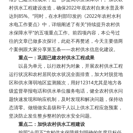
村供水工程建设改造，确保2022年底农村自来水普及率
达到85%。“同时，在水利部印发的《2022年农村水利
水电工作要点》中，详细阐述了有关”持续提升农村供
水保障水平“的五项重点工作。前四项内容，本公号过
往的文章已做多次探讨，此处不再赘述，今天主要借两
个案例跟大家分享第五条——农村供水信息化建设。
重点一：巩固已建农村供水工程成果
以县为单元，以行政村为对象，开展农村供水工程
运行状况和农村居民饮水状况全面排查，加大对脱贫地
区和供水薄弱地区监测频次，用好12314尤其是地方各
级监督举报电话和供水单位服务电话，健全农村供水问
题快速发现和响应机制，及时发现和解决问题，保持动
态清零。做细做实县级和千人以上供水工程应急预案，
坚决防止发生整乡整村的饮水安全问题。
重点二：加快农村供水工程建设
按照”十四五“农村供水保障规划明确的年度目标任