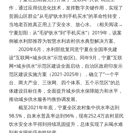
作，通过应用信息化技术，发挥数字关键作用，实现了
贫困山区群众”从毛驴驮水到手机买水“的革命性转变，
当地老百姓真正用上了安全水、放心水。（相关阅读→
宁夏彭阳：从”毛驴驮水“到”手机买水“）2019年，该案
例被水利部推荐为智慧水利农村供水典型解决方案。
2020年6月，水利部批复同意宁夏在全国率先建
设”互联网+城乡供水“示范省(区)。同年9月，宁夏”互联
网+城乡供水“示范区建设全面启动，自治区政府印发示
范区建设实施方案（2021-2025年），确立了”一个平
台、两大产业、三张网、四个体系、五个示范区“的总
体建设目标任务，全面提升城乡供水保障能力和水平，
推动城乡供水服务均衡协调发展。
截至2021年年底，宁夏全区农村集中供水率达到
98.5%，自来水普及率达到96%，现有252.4万农村居民
饮水安全水平得到持续巩固提升，总体实现了从喝水难
到有水喝的历史性转变。