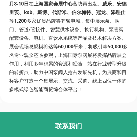
月8-10日
在
上海国家会展中心
蓄势再出发。
威乐、安德
里茨、ksb、戴博、代斯米、伯尔梅特、冠龙、添理仕
等
1,200
多家优质品牌将齐聚申城，集中展示泵、阀
门、管道/管接件、智慧供水设备、执行机构、泵管阀
配套设备、电机、直饮水系统等产品及技术解决方案。
展会现场总规模将达等
60,000
平米，将吸引等
50,000
多
名专业观众莅临参观，上海国际泵阀展将发挥品牌展会
作用，利用多年积累的资源和经验，站在行业转型升级
的转折点，助力中国泵阀人抢占发展先机，为展商和目
标客户打造一个集展示、交流、采购、线上四位一体的
多模式绿色智能商贸综合体平台！
联系我们