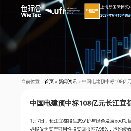
上海新国际博览
2027年6月16-18日
当前位置：
首页
»
新闻资讯
» 中国电建预中标108
中国电建预中标108亿元长江宜
1月7日，长江宜都段生态保护与绿色发展eod
标报价为资产可用性投资回报率7.98%，运维绩效回