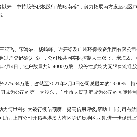
以来，中持股份积极践行“战略南移”，努力拓展南方发达地区
部。
收到王双飞、宋海农、杨崎峰、许开绍及广州环保投资集团有限公司
《证券过户登记确认书》，公司原共同实际控制人王双飞、宋海农
年2月4日，过户数量共计4000万股，股份性质均为无限售流通
5.34万股，占截至2021年2月4日公司总股本的13.00%，持
州环投集团成为公司的第一大股东，广州市人民政府成为公司的实际控
助力博世科扩大银行授信额度、提高信用评级,帮助上市公司有效降
可助力上市公司开拓粤港澳大湾区等优质地区业务,进一步促进