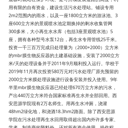
用有限的自有资金，建设生活污水处理站。铺设专用
2m2范围内的雨水，以及一座1800立方米的游泳池、3
座600立方米的景观喷水池定期换掉的剩水收集管网
300多米，大小再生水水库（包括3座景观喷水池）5
座，拥有各种型号水泵12台，再生水专用管线25千米。
投资一千三百万完成日处理量为（2000+2000）立方米
的mbr膜生物反应器的土建基础设施，安装了2000立方
米/天的处理设备并于2011年9月顺利投入运行。学校于
2019年11月再次投资580万元对污水处理厂原先预留的
2000立方米膜处理设施进行设备安装并投入使用。9年
半里mbr膜生物反应器已经处理670万立方米的污水，
产出440万立方米符合国家标准再生水并全部回用。西
安思源学院现有2万名师生。用再生水冲厕，浇灌
48hm2绿化地，和浇酒18.3hm2路面。除了西安思源
学院在污水处理再生水回用取得超出国内外许多专家、
学者、制造商的预料外，还对所有资金使用、操作程