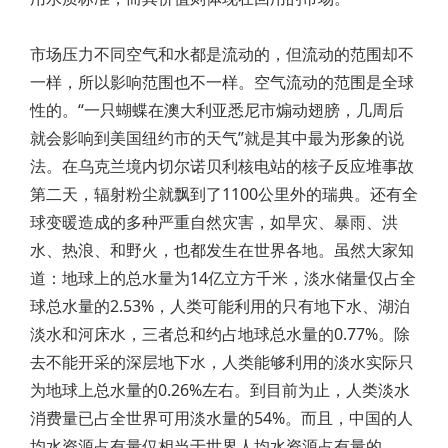
市场压力不同空气和水都是流动的，但流动的范围却不
一样，所以影响范围也不一样。空气流动的范围是全球
性的。“一只蝴蝶在澳大利亚悉尼市煽动翅膀，几周后
就会影响到美国纽约市的天气”就是其中最为形象的说
法。在乌克兰境内切尔诺贝利核电站的核子反应堆事故
第二天，辐射粉尘就飘到了1100公里外的瑞典。还有全
球变暖造成的多种严重自然灾害，如旱灾、暴雨、洪
水、热浪、和野火，也都发生在世界各地。虽然大家知
道：地球上的总水量为14亿立方千米，淡水储量仅占全
球总水量的2.53%，人类可能利用的只有地下水、湖泊
淡水和河床水，三者总和约占地球总水量的0.77%。除
去不能开采的深层地下水，人类能够利用的淡水实际只
为地球上总水量的0.26%左右。到目前为止，人类淡水
消费量已占全世界可用淡水量的54%。而且，中国的人
均水资源占有量仅相当于世界人均水资源占有量的