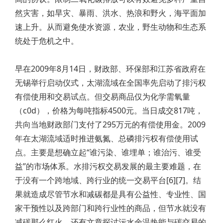
然灾害，如旱灾、暴雨、洪水、热浪和野火，海平面加
速上升。从而避免使水资源，农业，野生动物和生态系
统处于危机之中。
早在2009年8月14日，财政部、环保部和江苏省政府在
无锡举行启动仪式，太湖流域在全国率先启动了排污权
有偿使用和交易试点。但交易商品仅为化学需氧量
（c0d），价格为每吨指标4500元。当日成交817吨，
共向当地财政部门支付了295万元的有偿使用金。2009
年在太湖流域适时推进氨氮、总磷排污权有偿使用试
点。主要是想确立起“谁污染、谁埋单；谁治污、谁受
益”的市场体系。水排污权交易发展的最主要难题，在
于没有一个跨地域、跨行业的统一交易平台[6][7]。结
果就造成尽管节水和减碳都是具有公益性、专业性、国
家干预性以及跨部门和跨行业性的商品，但节水就没有
减碳那么红火。还有文章探讨污水余温热能与碳交易的