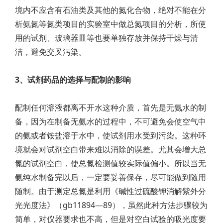
境内不应含有石油类及其他的氮化合物，绝对不能在分
析氨氮等氮类项目的实验室中做总氮项目的分析，所使
用的试剂、玻璃器皿等也要单独存放并保持干燥与清
洁，避免交叉污染。
3、试剂药品的选择与配制的影响
配制任何溶液都离不开水这种介质，首先是无氨水的制
备，因为在制备无氨水的过程中，不可避免会使空气中
的氨或者铵盐溶于水中，使试剂用水受到污染。这种环
境就会对试剂空白带来难以消除的误差。尤其会增大总
氮的试剂空白，使总氮检测值较实际值偏小。所以当无
氨纯水制备完以后，一定要妥善保存，尽可能做到随用
随制。由于测定总氮是利用《碱性过硫酸钾消解紫外分
光光度法》（gb11894—89），虽然此种方法步骤较为
简单，对仪器要求也不高，但是对空白试验的吸光度要