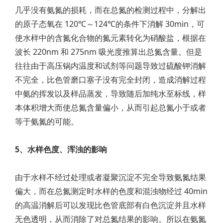
几乎没有氨氮的损耗，而在总氮的检测过程中，分解出
的原子态氧在 120℃～124℃的条件下消解 30min，可
使水样中的含氮化合物的氮元素转化为硝酸盐，根据在
波长 220nm 和 275nm 吸光度推算出总氮含量。但是
往往由于高压锅内温度和试剂等问题导致过硫酸钾消解
不完全，比色管磨口塞子没有完全封闭，造成消解过程
中氨的挥发以及样品蒸发，导致随后加纯水至标线，样
本体积增大而使总氮含量偏小，从而引起总氮小于或者
等于氨氮的可能。
5、水样色度、浑浊的影响
由于水样不经过处理或者凝聚沉淀不完全导致氨氮结果
偏大，而在总氮测定时水样的色度和混浊物经过 40min
的高温消解后可以发现比色管底部有白色沉淀并且水样
无色透明，从而消除了对总氮结果的影响。所以在氨氮