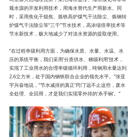
规水源的开发利用技术，用海水替代生产用新水。同
时，采用焦化干熄焦、炼铁高炉煤气干法除尘、炼钢转
炉煤气干法除尘等“三干”节水技术，高浓缩倍率技术等
节水新技术，极大地减少了对淡水资源的提取使用。
“在过程串级利用方面，为确保水质、水量、水温、水
压的系统平衡，我们采用‘分质供水、梯级利用’技术，
实现了工业用水的合理串级循环利用，吨钢用水量达到
2.6立方米，处于国内钢铁联合企业的领先水平。”张亚
宇兴奋地说，“节水减排的真正‘窍门’远不止这些，废水
全处理、全回用，才是我们实现零外排的‘杀手锏’。”