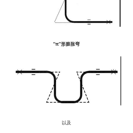
“π”形膨胀弯
以及