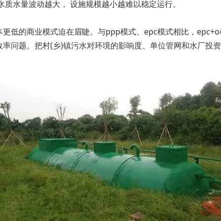
水质水量波动越大， 设施规模越小越难以稳定运行。
低的商业模式迫在眉睫。与ppp模式、epc模式相比，epc+
率问题。把村(乡)镇污水对环境的影响度、单位管网和水厂投资