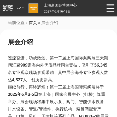
上海新国际博览中心
2027年6月16-18日
当前位置：
首页
» 展会介绍
展会介绍
逆流奋进，功成致远。第十二届上海国际泵阀展三天期
间汇聚
909
家海内外优质品牌同台竞技，吸引了
56,345
名专业观众现场参观采购，其中展会海外专业参观人数
达
4,327
人，创历史新高。
继续前行，再铸辉煌！第十三届上海国际泵阀展将于
2025年6月3-5日
在上海 | 国家会展中心（虹桥）隆重
举办。展会现场将集中展示泵、阀门、智能供水设备、
排水设备、管道/管接件、执行机构、泵管阀配套产
品、电机、风机、压缩机等系列产品。
60,000㎡
的展示